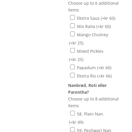
Choose up to 6 additional
items
Ekstra Saus
(+
kr
60
)
Mix Raita
(+
kr
60
)
Mango Chutney
(+
kr
25
)
Mixed Pickles
(+
kr
25
)
Papadum
(+
kr
60
)
Ekstra Ris
(+
kr
66
)
Nanbrød, Roti eller
Parontha?
Choose up to 8 additional
items
58. Plain Nan
(+
kr
49
)
59. Peshwari Nan