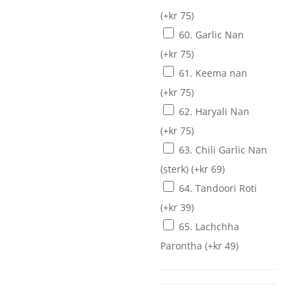
(+
kr
75
)
60. Garlic Nan
(+
kr
75
)
61. Keema nan
(+
kr
75
)
62. Haryali Nan
(+
kr
75
)
63. Chili Garlic Nan
(sterk)
(+
kr
69
)
64. Tandoori Roti
(+
kr
39
)
65. Lachchha
Parontha
(+
kr
49
)