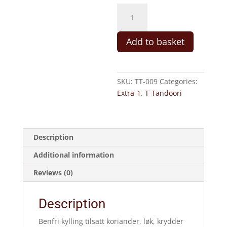
9.
Kylling
Tikka
Add to basket
(M,
C,
SN)
quantity
SKU:
TT-009
Categories:
Extra-1
,
T-Tandoori
Description
Additional information
Reviews (0)
Description
Benfri kylling tilsatt koriander, løk, krydder