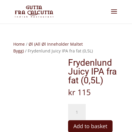
Home
/
Øl (All Øl Inneholder Maltet
Bygg)
/ Frydenlund Juicy IPA fra fat (0,5L)
Frydenlund
Juicy IPA fra
fat (0,5L)
kr
115
Frydenlund
Juicy
IPA
Add to basket
fra