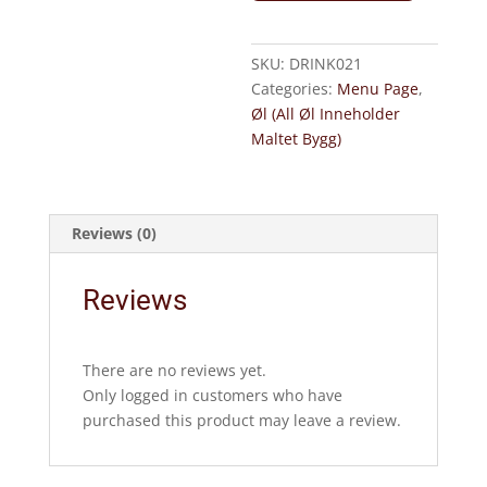
fat
(0,5L)
quantity
SKU:
DRINK021
Categories:
Menu Page
,
Øl (All Øl Inneholder
Maltet Bygg)
Reviews (0)
Reviews
There are no reviews yet.
Only logged in customers who have
purchased this product may leave a review.