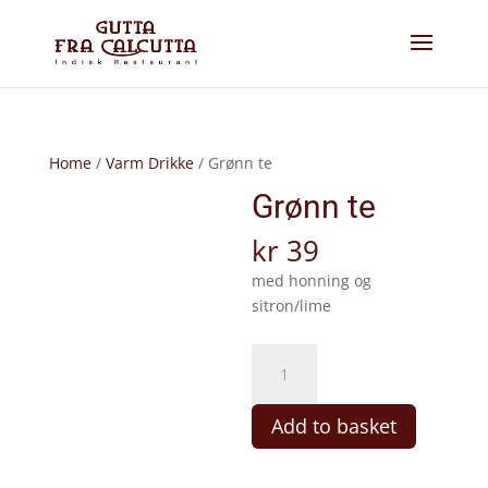
Home
/
Varm Drikke
/ Grønn te
Grønn te
kr
39
med honning og
sitron/lime
Grønn
te
quantity
Add to basket