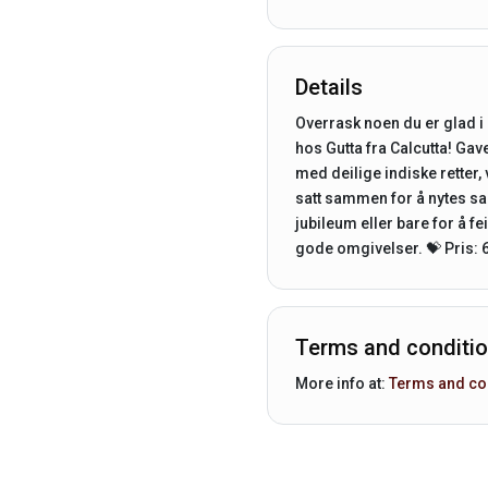
Details
Overrask noen du er glad 
hos Gutta fra Calcutta! Gav
med deilige indiske retter, 
satt sammen for å nytes s
jubileum eller bare for å fe
gode omgivelser. 💝 Pris: 6
Terms and conditi
More info at:
Terms and co
Middag
for