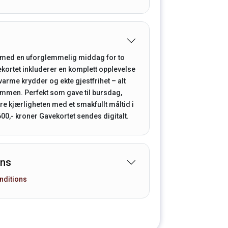
i med en uforglemmelig middag for to
ekortet inkluderer en komplett opplevelse
varme krydder og ekte gjestfrihet – alt
ammen. Perfekt som gave til bursdag,
ire kjærligheten med et smakfullt måltid i
00,- kroner Gavekortet sendes digitalt.
ons
nditions