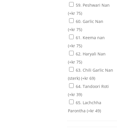
59. Peshwari Nan
(+
kr
75
)
60. Garlic Nan
(+
kr
75
)
61. Keema nan
(+
kr
75
)
62. Haryali Nan
(+
kr
75
)
63. Chili Garlic Nan
(sterk)
(+
kr
69
)
64. Tandoori Roti
(+
kr
39
)
65. Lachchha
Parontha
(+
kr
49
)