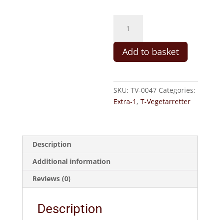
47.
Karahi
Paneer
Add to basket
(M,
C,
SN)
quantity
SKU:
TV-0047
Categories:
Extra-1
,
T-Vegetarretter
Description
Additional information
Reviews (0)
Description